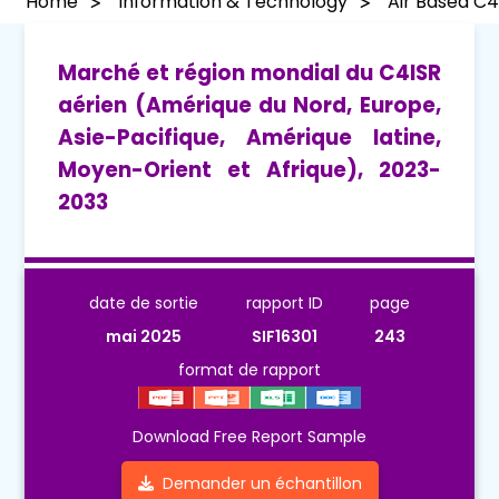
Home
Information & Technology
Air Based C4
Marché et région mondial du C4ISR
aérien (Amérique du Nord, Europe,
Asie-Pacifique, Amérique latine,
Moyen-Orient et Afrique), 2023-
2033
date de sortie
rapport ID
page
mai 2025
SIF16301
243
format de rapport
Download Free Report Sample
Demander un échantillon