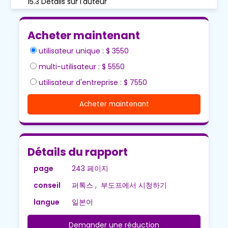
15.3 Détails sur l'auteur
Acheter maintenant
utilisateur unique : $ 3550
multi-utilisateur : $ 5550
utilisateur d'entreprise : $ 7550
Acheter maintenant
Détails du rapport
page
243 페이지
conseil
퍼톡스 , 부도프에서 시청하기
langue
일본어
Demander une réduction