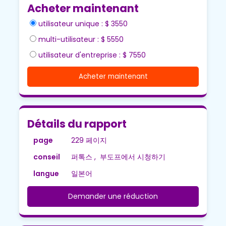
Acheter maintenant
utilisateur unique : $ 3550
multi-utilisateur : $ 5550
utilisateur d'entreprise : $ 7550
Acheter maintenant
Détails du rapport
page
229 페이지
conseil
퍼톡스 , 부도프에서 시청하기
langue
일본어
Demander une réduction