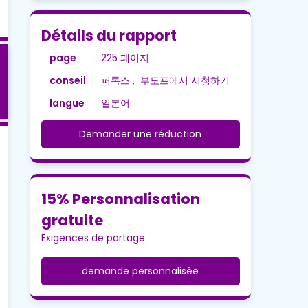
Détails du rapport
page
225 페이지
conseil
퍼톡스 , 부도프에서 시청하기
langue
일본어
Demander une réduction
15% Personnalisation
gratuite
Exigences de partage
demande personnalisée