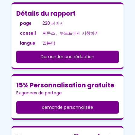
Détails du rapport
page
220 페이지
conseil
퍼톡스 , 부도프에서 시청하기
langue
일본어
Demander une réduction
15% Personnalisation gratuite
Exigences de partage
demande personnalisée