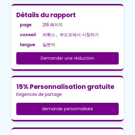
Détails du rapport
page
219 페이지
conseil
퍼톡스 , 부도프에서 시청하기
langue
일본어
Demander une réduction
15% Personnalisation gratuite
Exigences de partage
demande personnalisée