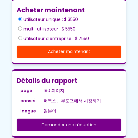
Acheter maintenant
utilisateur unique : $ 3550
multi-utilisateur : $ 5550
utilisateur d'entreprise : $ 7550
Acheter maintenant
Détails du rapport
page
190 페이지
conseil
퍼톡스 , 부도프에서 시청하기
langue
일본어
Demander une réduction