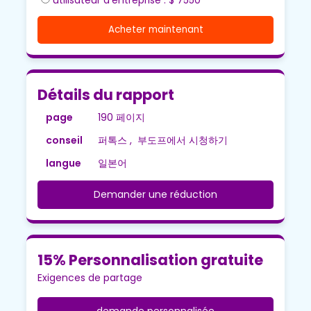
Acheter maintenant
Détails du rapport
page
190 페이지
conseil
퍼톡스 , 부도프에서 시청하기
langue
일본어
Demander une réduction
15% Personnalisation gratuite
Exigences de partage
demande personnalisée