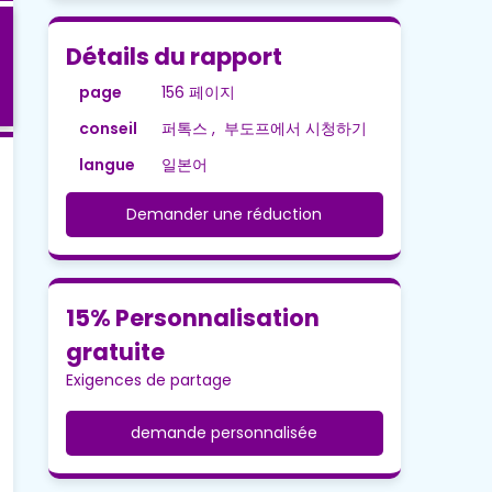
Détails du rapport
page
156 페이지
conseil
퍼톡스 , 부도프에서 시청하기
langue
일본어
Demander une réduction
15% Personnalisation
gratuite
Exigences de partage
demande personnalisée