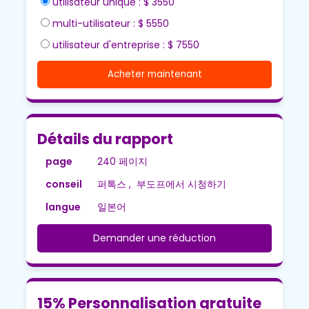
utilisateur unique : $ 3550
multi-utilisateur : $ 5550
utilisateur d'entreprise : $ 7550
Acheter maintenant
Détails du rapport
page
240 페이지
conseil
퍼톡스 , 부도프에서 시청하기
langue
일본어
Demander une réduction
15% Personnalisation gratuite