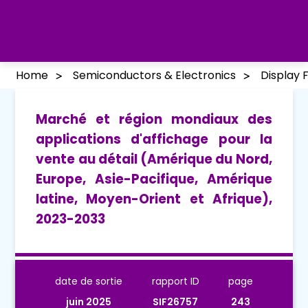
Home
Semiconductors & Electronics
Display 
Marché et région mondiaux des
applications d'affichage pour la
vente au détail (Amérique du Nord,
Europe, Asie-Pacifique, Amérique
latine, Moyen-Orient et Afrique),
2023-2033
date de sortie
rapport ID
page
juin 2025
SIF26757
243