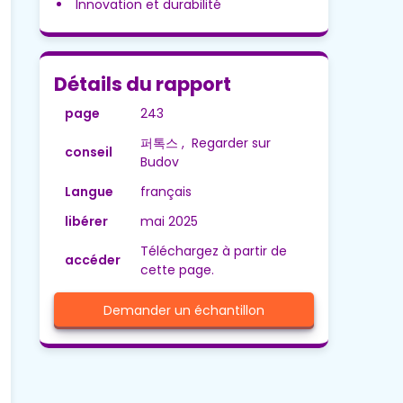
Innovation et durabilité
Détails du rapport
page
243
퍼톡스 , Regarder sur
conseil
Budov
Langue
français
libérer
mai 2025
Téléchargez à partir de
accéder
cette page.
Demander un échantillon