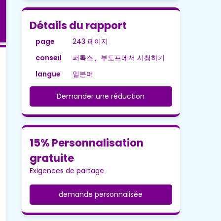
Détails du rapport
page
243 페이지
conseil
퍼톡스 , 부도프에서 시청하기
langue
일본어
Demander une réduction
15% Personnalisation
gratuite
Exigences de partage
demande personnalisée