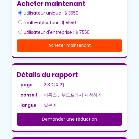
Acheter maintenant
utilisateur unique : $ 3550
multi-utilisateur : $ 5550
utilisateur d'entreprise : $ 7550
Acheter maintenant
Détails du rapport
page
213 페이지
conseil
퍼톡스 , 부도프에서 시청하기
langue
일본어
Demander une réduction