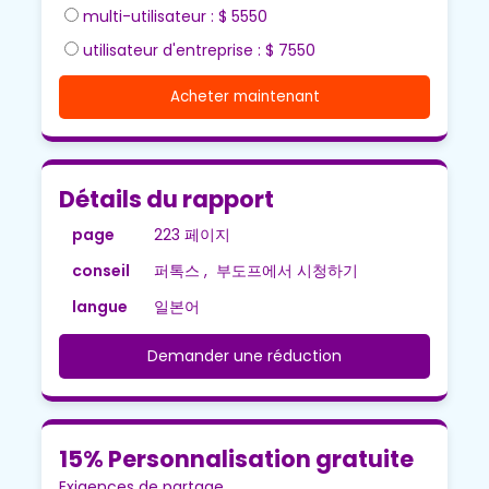
multi-utilisateur : $ 5550
utilisateur d'entreprise : $ 7550
Acheter maintenant
Détails du rapport
page
223 페이지
conseil
퍼톡스 , 부도프에서 시청하기
langue
일본어
Demander une réduction
15% Personnalisation gratuite
Exigences de partage