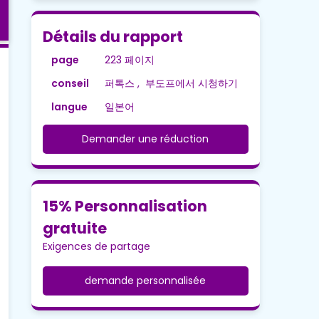
Détails du rapport
page
223 페이지
conseil
퍼톡스 , 부도프에서 시청하기
langue
일본어
Demander une réduction
15% Personnalisation
gratuite
Exigences de partage
demande personnalisée