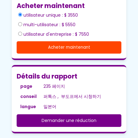
Acheter maintenant
utilisateur unique : $ 3550
multi-utilisateur : $ 5550
utilisateur d'entreprise : $ 7550
Acheter maintenant
Détails du rapport
page
235 페이지
conseil
퍼톡스 , 부도프에서 시청하기
langue
일본어
Demander une réduction