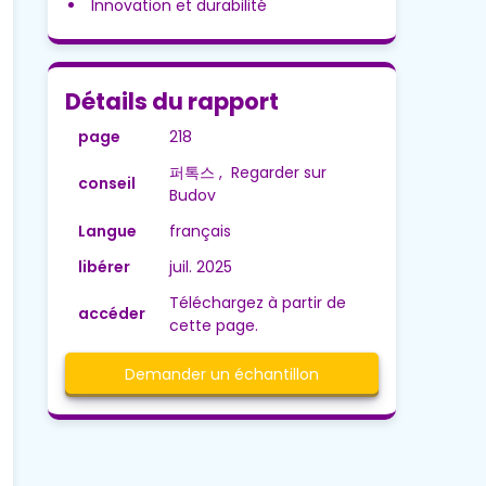
Innovation et durabilité
Détails du rapport
page
218
퍼톡스 , Regarder sur
conseil
Budov
Langue
français
libérer
juil. 2025
Téléchargez à partir de
accéder
cette page.
Demander un échantillon