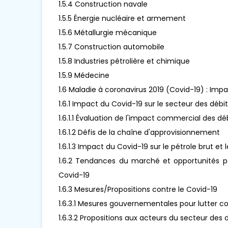
1.5.4 Construction navale
1.5.5 Énergie nucléaire et armement
1.5.6 Métallurgie mécanique
1.5.7 Construction automobile
1.5.8 Industries pétrolière et chimique
1.5.9 Médecine
1.6 Maladie à coronavirus 2019 (Covid-19) : Imp
1.6.1 Impact du Covid-19 sur le secteur des déb
1.6.1.1 Évaluation de l'impact commercial des d
1.6.1.2 Défis de la chaîne d'approvisionnement
1.6.1.3 Impact du Covid-19 sur le pétrole brut et 
1.6.2 Tendances du marché et opportunités p
Covid-19
1.6.3 Mesures/Propositions contre le Covid-19
1.6.3.1 Mesures gouvernementales pour lutter co
1.6.3.2 Propositions aux acteurs du secteur des