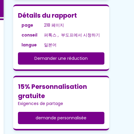
Détails du rapport
page
218 페이지
conseil
퍼톡스 , 부도프에서 시청하기
langue
일본어
Demander une réduction
15% Personnalisation
gratuite
Exigences de partage
demande personnalisée