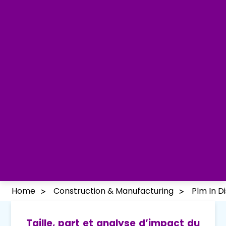
Home
Construction & Manufacturing
Plm In D
Taille, part et analyse d’impact du