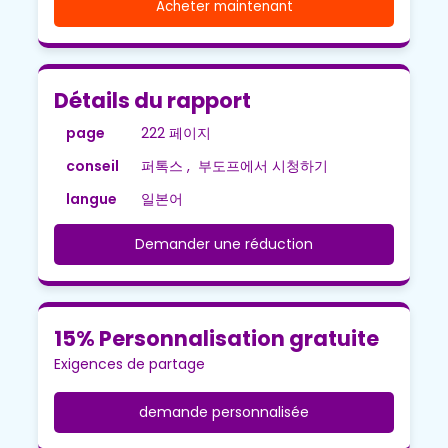
Acheter maintenant
Détails du rapport
page
222 페이지
conseil
퍼톡스 , 부도프에서 시청하기
langue
일본어
Demander une réduction
15% Personnalisation gratuite
Exigences de partage
demande personnalisée