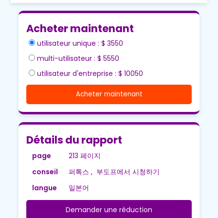
Acheter maintenant
utilisateur unique : $ 3550
multi-utilisateur : $ 5550
utilisateur d'entreprise : $ 10050
Acheter maintenant
Détails du rapport
page
213 페이지
conseil
퍼톡스 , 부도프에서 시청하기
langue
일본어
Demander une réduction