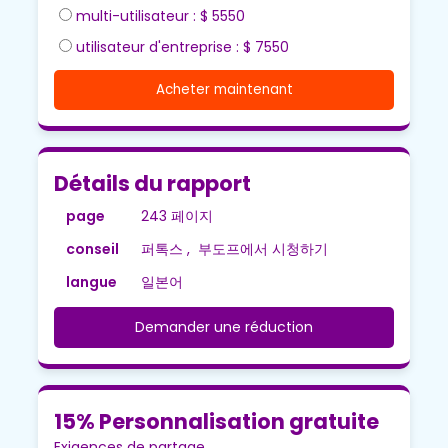
multi-utilisateur : $ 5550
utilisateur d'entreprise : $ 7550
Acheter maintenant
Détails du rapport
page
243 페이지
conseil
퍼톡스 , 부도프에서 시청하기
langue
일본어
Demander une réduction
15% Personnalisation gratuite
Exigences de partage