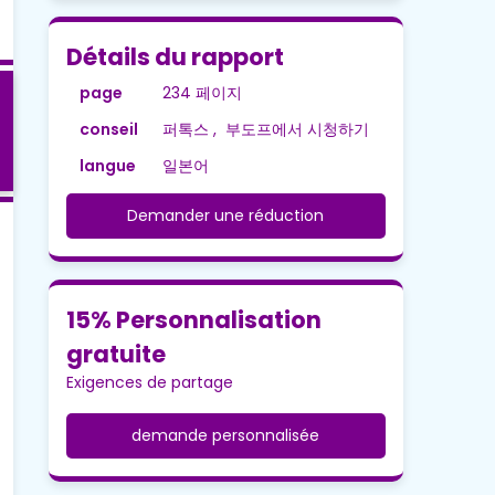
Détails du rapport
page
234 페이지
conseil
퍼톡스 , 부도프에서 시청하기
langue
일본어
Demander une réduction
15% Personnalisation
gratuite
Exigences de partage
demande personnalisée