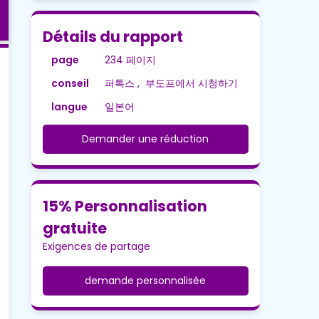
Détails du rapport
page
234 페이지
conseil
퍼톡스 , 부도프에서 시청하기
langue
일본어
Demander une réduction
15% Personnalisation
gratuite
Exigences de partage
demande personnalisée