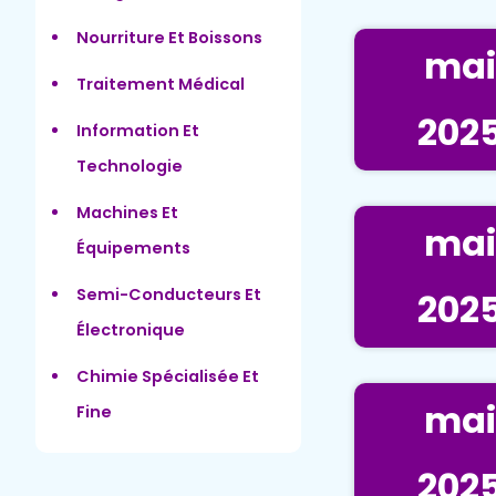
Nourriture Et Boissons
mai
Traitement Médical
202
Information Et
Technologie
Machines Et
mai
Équipements
Semi-Conducteurs Et
202
Électronique
Chimie Spécialisée Et
mai
Fine
202